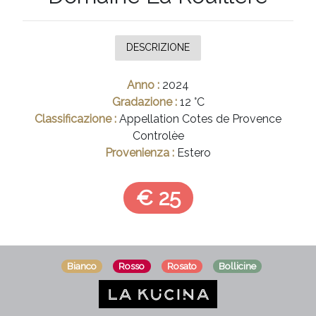
TOSCANA
FRIULI
DESCRIZIONE
V. G.
Anno :
2024
ABRUZZO
Gradazione :
12 °C
ESTERO
Classificazione :
Appellation Cotes de Provence
Controlèe
SICILIA
Provenienza :
Estero
cerca
€ 25
Bianco
Rosso
Rosato
Bollicine