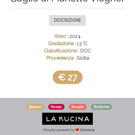
FRIULI
V. G.
DESCRIZIONE
TRENTINO
A.A.
Anno :
2024
CAMPANIA
Gradazione :
13 °C
Classificazione :
DOC
PUGLIA
Provenienza :
Sicilia
UMBRIA
€ 27
ESTERO
TOSCANA
SICILIA
Bianco
Rosso
Rosato
Bollicine
LOMBARDIA
LIGURIA
Proudly powered by
Sinkronia
ABRUZZO