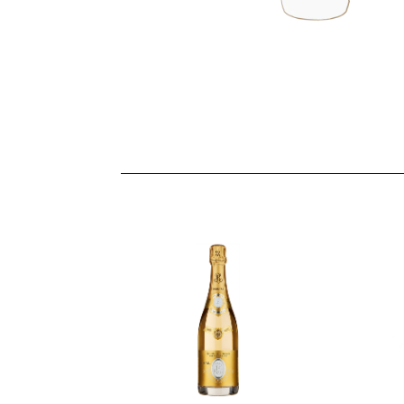
PUGLIA
LOMBARDIA
TRENTINO
A.A.
SICILIA
FRIULI
V. G.
PIEMONTE
cerca