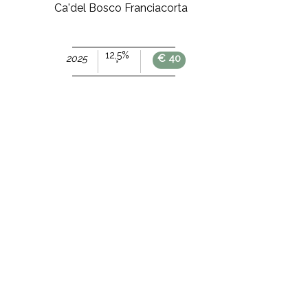
Ca'del Bosco Franciacorta
Ca'del Bosco
dosag
12,5%
€ 40
2025
2020
12,5
°