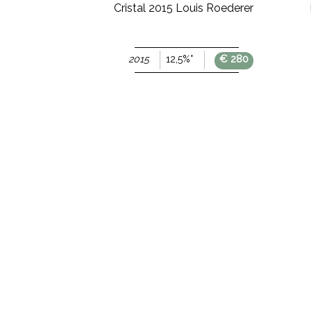
ori Conte Aymo
Cristal 2015 Louis Roederer
acorta
€ 42
€ 280
2015
12,5%°