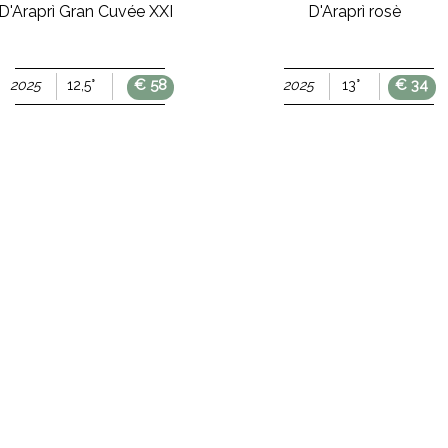
D'Araprì Gran Cuvée XXI
D'Araprì rosè
€ 58
€ 34
2025
12,5°
2025
13°