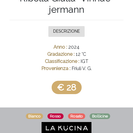
jermann
FRIULI
V. G.
TRENTINO
A.A.
DESCRIZIONE
CAMPANIA
Anno :
2024
PUGLIA
Gradazione :
12 °C
Classificazione :
IGT
UMBRIA
Provenienza :
Friuli V. G.
ESTERO
€ 28
TOSCANA
SICILIA
LOMBARDIA
Bianco
Rosso
Rosato
Bollicine
LIGURIA
ABRUZZO