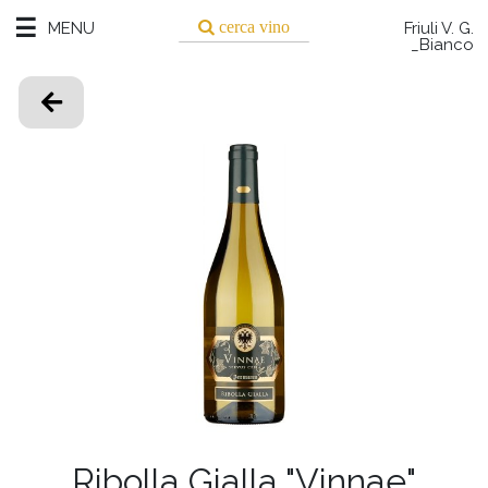
☰
MENU
Friuli V. G.
ENU
_Bianco
TUTTI
I VINI
BIANCO
BOLLICINE
ROSATO
ROSSO
TUTTI
Ribolla Gialla "Vinnae"
PIEMONTE