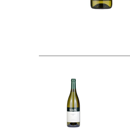
FRIULI
V. G.
TRENTINO
A.A.
CAMPANIA
PUGLIA
UMBRIA
ESTERO
TOSCANA
SICILIA
LOMBARDIA
LIGURIA
ABRUZZO