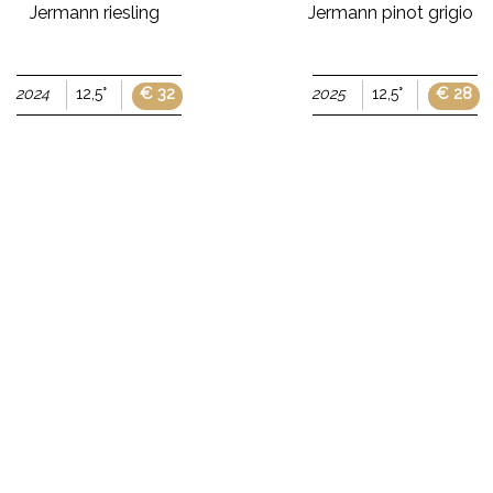
Jermann riesling
Jermann pinot grigio
€ 32
€ 28
2024
12,5°
2025
12,5°