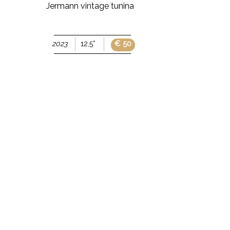
Jermann vintage tunina
Hofstätter
gewürzt
€ 50
2023
12,5°
2022
15°