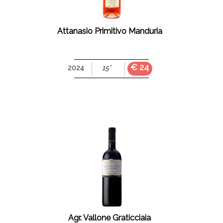
Attanasio Primitivo Manduria
€ 24
2024
15°
Agr. Vallone Graticciaia