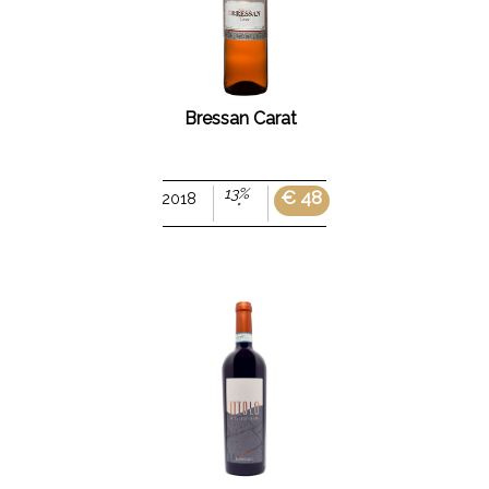
Bressan Carat
13%
€ 48
2018
°