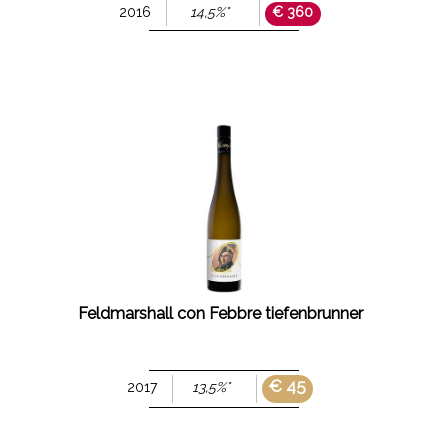
2016
14,5%°
€ 360
Feldmarshall con Febbre tiefenbrunner
€ 45
2017
13,5%°