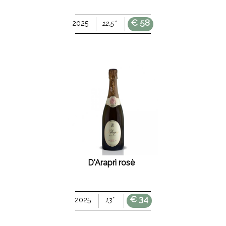
€ 58
2025
12,5°
D'Araprì rosè
€ 34
2025
13°