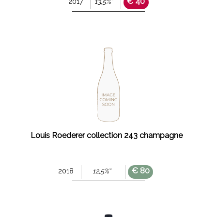
€ 40
2017
13,5%°
Louis Roederer collection 243 champagne
€ 80
2018
12,5%°