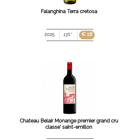
Falanghina Terra cretosa
€ 18
2025
13%°
Chateau Belair Monange premier grand cru
classe' saint-emillon