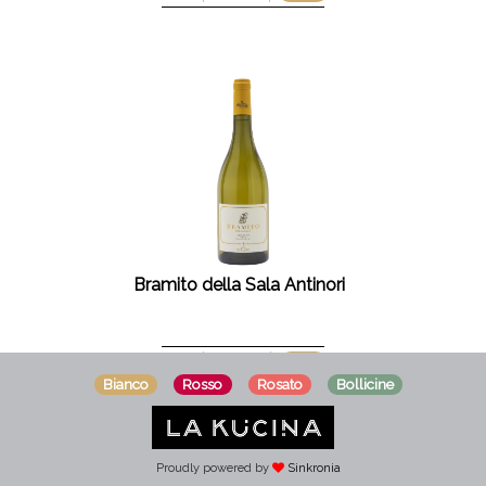
Bramito della Sala Antinori
12,5%
€ 22
2024
°
Bianco
Bianco
Rosso
Rosso
Rosato
Rosato
Bollicine
Bollicine
Proudly powered by
Proudly powered by
Sinkronia
Sinkronia