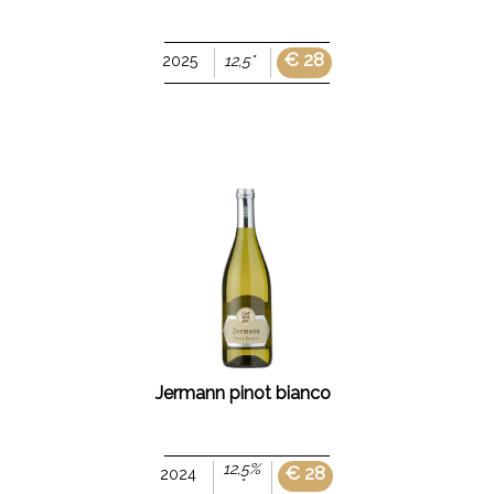
€ 28
2025
12,5°
Jermann pinot bianco
12,5%
€ 28
2024
°