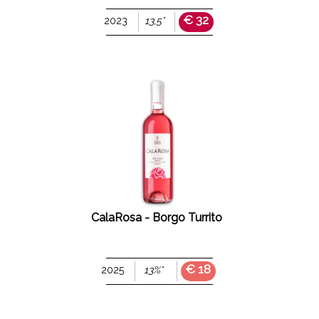
€ 32
2023
13,5°
CalaRosa - Borgo Turrito
€ 18
2025
13%°