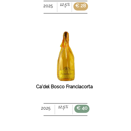
12,5%
€ 28
2025
°
Ca'del Bosco Franciacorta
12,5%
€ 40
2025
°