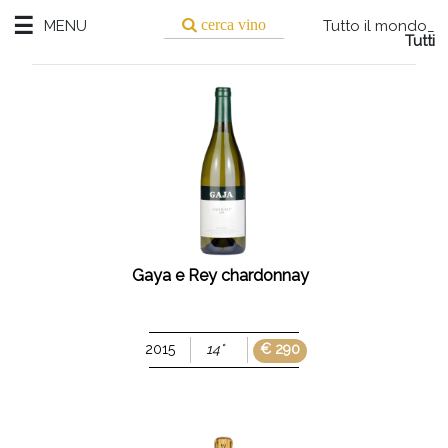
☰
MENU
Tutto il mondo_
ENU
Tutti
TUTTI
I VINI
BIANCO
BOLLICINE
ROSATO
Gaya e Rey chardonnay
ROSSO
2015
14°
€ 290
TUTTI
PIEMONTE