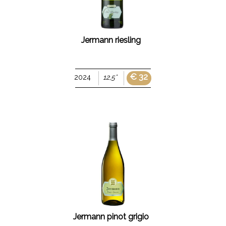
MARCHE
VENETO
Jermann riesling
SARDEGNA
LAZIO
€ 32
2024
12,5°
LIGURIA
cerca
Jermann pinot grigio