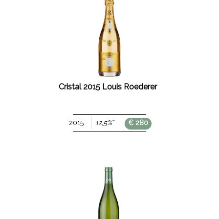
ESTERO
FRIULI
V. G.
TRENTINO
A.A.
PUGLIA
Cristal 2015 Louis Roederer
BASILICATA
TOSCANA
2015
12,5%°
€ 280
CAMPANIA
LOMBARDIA
UMBRIA
ABRUZZO
SICILIA