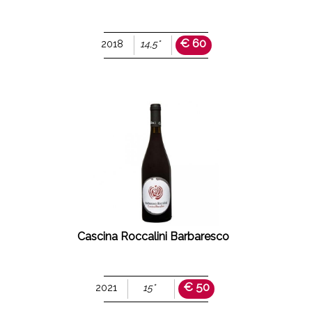
€ 60
2018
14,5°
Cascina Roccalini Barbaresco
€ 50
2021
15°