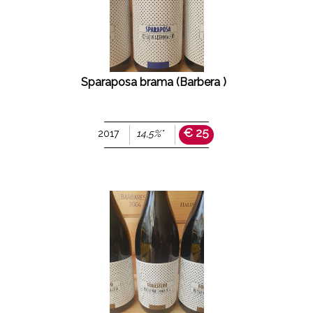
Sparaposa brama (Barbera )
€ 25
2017
14,5%°